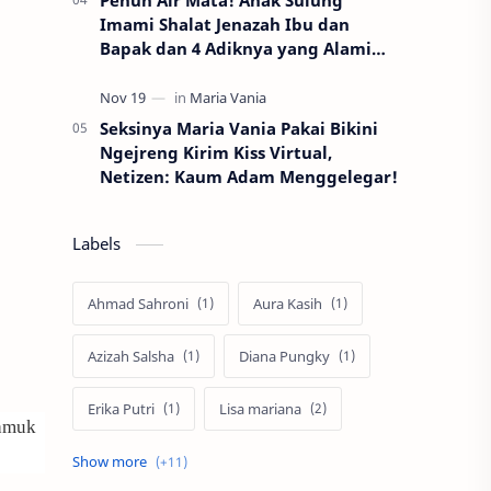
Penuh Air Mata! Anak Sulung
Imami Shalat Jenazah Ibu dan
Bapak dan 4 Adiknya yang Alami
kecelakaan Mobil
Seksinya Maria Vania Pakai Bikini
Ngejreng Kirim Kiss Virtual,
Netizen: Kaum Adam Menggelegar!
Labels
Ahmad Sahroni
Aura Kasih
Azizah Salsha
Diana Pungky
Erika Putri
Lisa mariana
iamuk
Lucinta Luna
Maria Vania