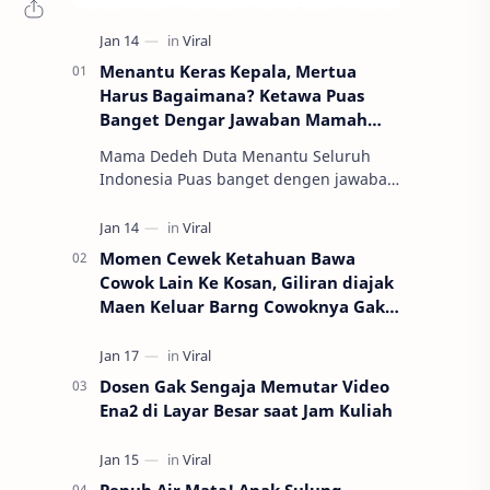
Menantu Keras Kepala, Mertua
Harus Bagaimana? Ketawa Puas
Banget Dengar Jawaban Mamah
Dedeh
Mama Dedeh Duta Menantu Seluruh
Indonesia Puas banget dengen jawaban
mama Ini vidionya 😂😂
pic.twitter.com/kUlfuGieA9 —
`AblaNurr☆ (@AdekNyaIpi…
Momen Cewek Ketahuan Bawa
Cowok Lain Ke Kosan, Giliran diajak
Maen Keluar Barng Cowoknya Gak
Mau!
Dosen Gak Sengaja Memutar Video
Ena2 di Layar Besar saat Jam Kuliah