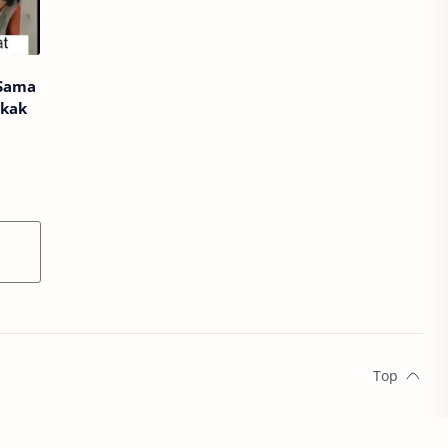
Sama
akak