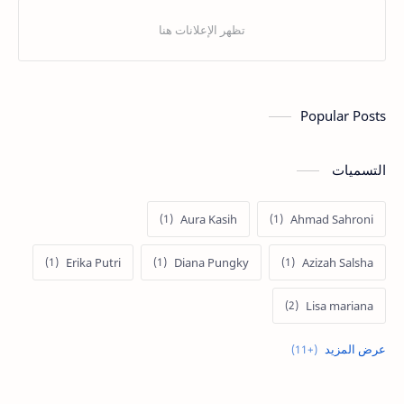
Popular Posts
التسميات
Aura Kasih
Ahmad Sahroni
Erika Putri
Diana Pungky
Azizah Salsha
Lisa mariana
Mpok Alpa
Maria Vania
Lucinta Luna
Olla Ramlan
Nagita
Nafa Urbach