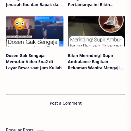
Jenazah Ibu dan Bapak dan
Pertamanya ini Bikin
4 Adiknya yang Alami
Ngakak
kecelakaan Mobil
Dosen Gak Sengaja
Bikin Merinding! Supir
Memutar Video Ena2 di
Ambulance Bagikan
Layar Besar saat Jam Kuliah
Rekaman Wanita Mengaji
Surah Yasin
Post a Comment
Popular Posts