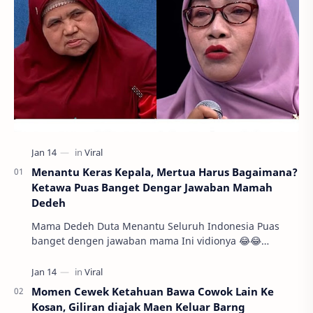
Menantu Keras Kepala, Mertua Harus Bagaimana?
Ketawa Puas Banget Dengar Jawaban Mamah
Dedeh
Mama Dedeh Duta Menantu Seluruh Indonesia Puas
banget dengen jawaban mama Ini vidionya 😂😂
pic.twitter.com/kUlfuGieA9 — `AblaNurr☆
(@AdekNyaIpi…
Momen Cewek Ketahuan Bawa Cowok Lain Ke
Kosan, Giliran diajak Maen Keluar Barng